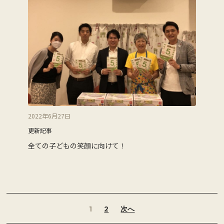
2022年6月27日
更新記事
全ての子どもの笑顔に向けて！
投
1
2
次へ