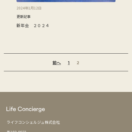
2024年1月12日
更新記事
新年会 ２０２４
投
前へ
1
2
稿
の
ペ
ー
ジ
送
ライフコンシェルジュ株式会社
り
〒160-0023