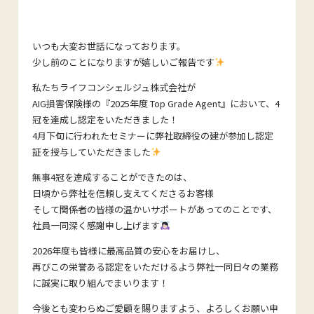
いつも大変お世話になっております。
少し前のことになりますが嬉しいご報告です
私たちライフコンシェルジュ株式会社が
AIG損害保険様の『2025年度 Top Grade Agent』において、4
冠を達成し認定をいただきました！
4月下旬に行われたセミナーに弊社取締役の建が参加し認定
証を授与していただきました
無事4冠を達成することができたのは、
日頃から弊社を信頼し支えてくださるお客様
そして関係者の皆様の温かいサポートがあってのことです、
社員一同深く感謝申し上げます
2026年度も皆様に最高品質の安心をお届けし、
再びこの栄誉ある認定をいただけるよう弊社一同日々の業務
に誠実に取り組んでまいります！
今後とも変わらぬご愛顧を賜りますよう、よろしくお願い申