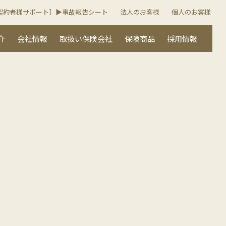
契約者様サポート］▶︎事故報告シート
法人のお客様
個人のお客様
介
会社情報
取扱い保険会社
保険商品
採用情報