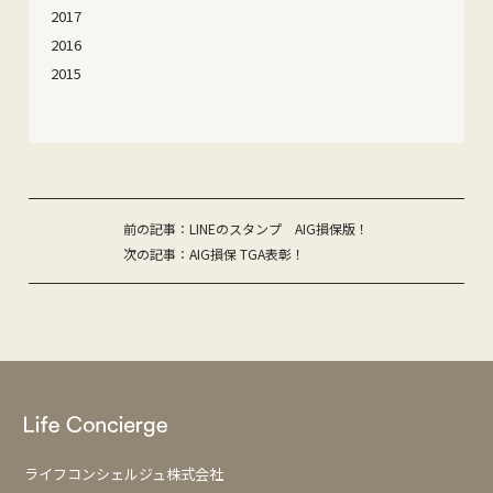
2017
2016
2015
投
前の記事：LINEのスタンプ AIG損保版！
次の記事：AIG損保 TGA表彰！
稿
ナ
ビ
ゲ
ー
シ
ョ
ライフコンシェルジュ株式会社