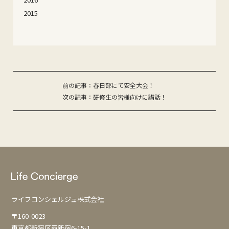
2015
投
前の記事：春日部にて安全大会！
次の記事：研修生の皆様向けに講話！
稿
ナ
ビ
ゲ
ー
シ
ョ
ライフコンシェルジュ株式会社
ン
〒160-0023
東京都新宿区西新宿6-15-1