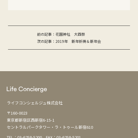
投
前の記事：花園神社 大酉祭
次の記事：2019年 新年祈祷＆新年会
稿
ナ
ビ
ゲ
ー
シ
ョ
ライフコンシェルジュ株式会社
ン
〒160-0023
東京都新宿区西新宿6-15-1
セントラルパークタワー・ラ・トゥール新宿610
TEL：
03-6258-5200
FAX：03-6258-5201