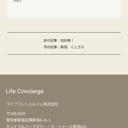
投
前の記事：向日葵！
次の記事：新宿 とときち
稿
ナ
ビ
ゲ
ー
シ
ョ
ライフコンシェルジュ株式会社
ン
〒160-0023
東京都新宿区西新宿6-15-1
セントラルパークタワー・ラ・トゥール新宿610