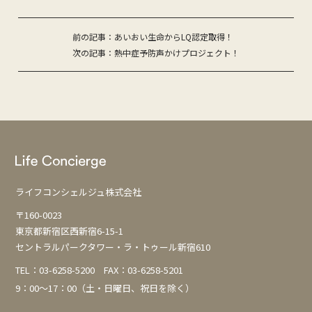
投
前の記事：あいおい生命からLQ認定取得！
次の記事：熱中症予防声かけプロジェクト！
稿
ナ
ビ
ゲ
ー
シ
ョ
ライフコンシェルジュ株式会社
ン
〒160-0023
東京都新宿区西新宿6-15-1
セントラルパークタワー・ラ・トゥール新宿610
TEL：
03-6258-5200
FAX：03-6258-5201
9：00～17：00（土・日曜日、祝日を除く）