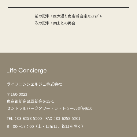
投
前の記事：医大通り商店街 音楽ﾌｪｽﾃｨﾊﾞﾙ
次の記事：同士との再会
稿
ナ
ビ
ゲ
ー
シ
ョ
ライフコンシェルジュ株式会社
ン
〒160-0023
東京都新宿区西新宿6-15-1
セントラルパークタワー・ラ・トゥール新宿610
TEL：
03-6258-5200
FAX：03-6258-5201
9：00～17：00（土・日曜日、祝日を除く）