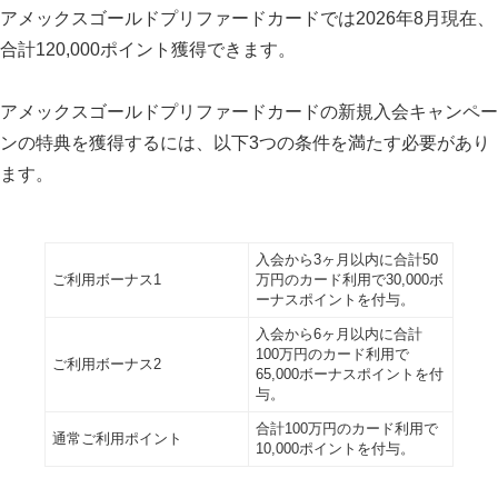
アメックスゴールドプリファードカードでは2026年8月現在、
キャンペーンポイントの付与時期はいつ頃
合計120,000ポイント獲得できます。
になりますか？
アメックスゴールドプリファードカードの新規入会キャンペー
家族カードでの支払いも、キャンペーンの
ンの特典を獲得するには、以下3つの条件を満たす必要があり
利用分に含まれますか？
ます。
家族カードでも条件を満たせば、入会キャ
ンペーンポイントが付与されますか？
入会から3ヶ月以内に合計50
ローズゴールドとゴールドで特典に違いは
ご利用ボーナス1
万円のカード利用で30,000ボ
ありますか？
ーナスポイントを付与。
入会から6ヶ月以内に合計
カードデザインの変更はできますか？費用
100万円のカード利用で
ご利用ボーナス2
65,000ボーナスポイントを付
はかかりますか？
与。
新規入会キャンペーンの高額決済はどのよ
合計100万円のカード利用で
通常ご利用ポイント
10,000ポイントを付与。
うにクリアすれば良いですか？