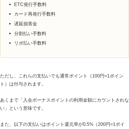
ETC発行手数料
スターバックスのオンライン入金20%キャ
カード再発行手数料
ッシュバック
遅延損害金
海外旅行保険
分割払い手数料
アメックスゴールドプリファードカードのその他
リボ払い手数料
の特典
旧アメックスゴールドとゴールドプリファードの
違い
ただし、これらの支払いでも通常ポイント（100円=1ポイン
アメリカン・エキスプレス®・ゴールド・プリフ
ト）は付与されます。
ァード・カードの申し込みの流れ
STEP1：公式サイトから申し込みフォーム
あくまで「入会ボーナスポイントの利用金額にカウントされな
を入力する
い」という意味です。
STEP2：審査結果を確認しカードを受け取
また、以下の支払いはポイント還元率が0.5%（200円=1ポイ
る