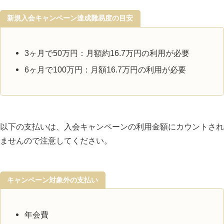
アメリカン・エキスプレス®・ゴールド・プリフ
ァード・カードの基本情報
新規入会キャンペーン達成難易度の目安
年会費・家族カード
マイル還元率
3ヶ月で50万円：月額約16.7万円の利用が必要
プライオリティパスラウンジは年に2回まで
6ヶ月で100万円：月額16.7万円の利用が必要
無料
更新時に200万円以上の決済でフリーステイ
ギフト付与
以下の支払いは、入会キャンペーンの利用金額にカウントされ
更新時のトラベルクレジット付与
ませんので注意してください。
ザ・ホテル・コレクション会員付与
ホテルグループ上級会員資格付与
キャンペーン対象外の支払い
国内空港ラウンジが無料 同伴者1名まで
年会費
ゴールドダイニングby招待日和