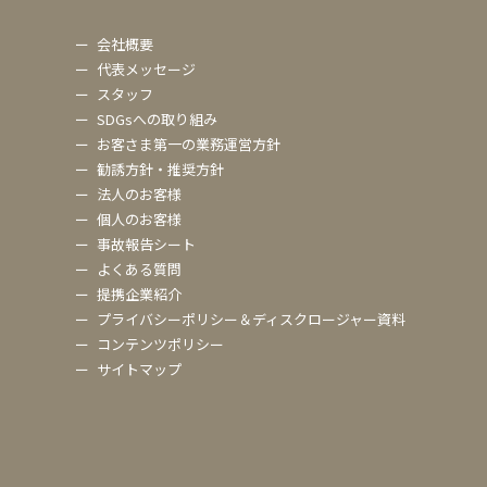
ー
会社概要
ー
代表メッセージ
ー
スタッフ
ー
SDGsへの取り組み
ー
お客さま第一の業務運営方針
ー
勧誘方針・推奨方針
ー
法人のお客様
ー
個人のお客様
ー
事故報告シート
ー
よくある質問
ー
提携企業紹介
ー
プライバシーポリシー＆ディスクロージャー資料
ー
コンテンツポリシー
ー
サイトマップ