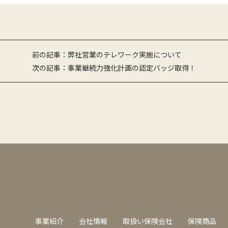
投
前の記事：弊社営業のテレワーク実施について
次の記事：事業継続力強化計画の認定バッジ取得！
稿
ナ
ビ
ゲ
ー
シ
ョ
ン
事業紹介
会社情報
取扱い保険会社
保険商品