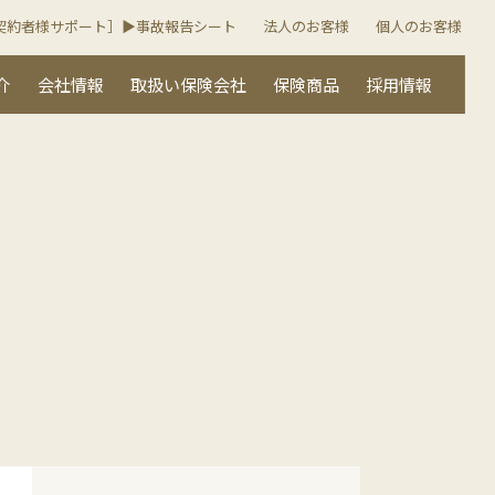
契約者様サポート］▶︎事故報告シート
法人のお客様
個人のお客様
介
会社情報
取扱い保険会社
保険商品
採用情報